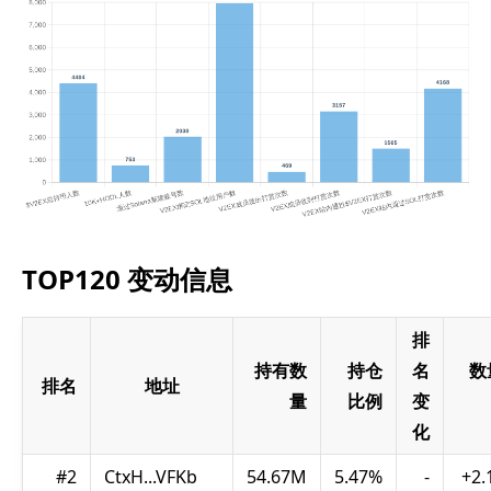
TOP120 变动信息
排
持有数
持仓
名
数
排名
地址
量
比例
变
化
#2
CtxH...VFKb
54.67M
5.47%
-
+2